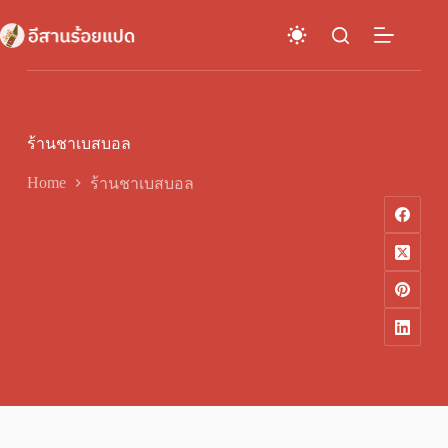
Skip
to
content
ร้านชาเบสบอล
Home
ร้านชาเบสบอล