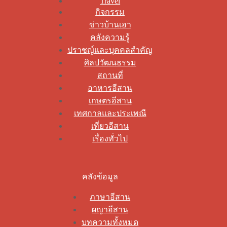
Travel
กิจกรรม
ข่าวบ้านเฮา
คลังความรู้
ปราชญ์และบุคคลสำคัญ
ศิลปวัฒนธรรม
สถานที่
อาหารอีสาน
เกษตรอีสาน
เทศกาลและประเพณี
เที่ยวอีสาน
เรื่องทั่วไป
คลังข้อมูล
ภาษาอีสาน
ผญาอีสาน
บทความทั้งหมด