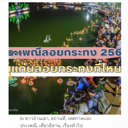
In
ข่าวบ้านเฮา
,
สถานที่
,
เทศกาลและ
ประเพณี
,
เที่ยวอีสาน
,
เรื่องทั่วไป