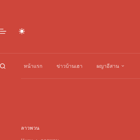
Skip
to
content
หน้าแรก
ข่าวบ้านเฮา
ผญาอีสาน
ลาวพวน