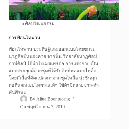
In
ศิลปวัฒนธรรม
การฟ้อนไทพวน
ฟ้อนไทพวน ประดิษฐ์และออกแบบโดยชมรม
นาฏศิลป์หนองคาย จากนั้น วิทยาลัยนาฏศิลป
กาฬศิลป์ ได้นำไปเผยแพร่ต่อ การแต่งกาย เป็น
แบบประยุกต์ด้วยชุดที่ได้รับอิทธิพลแบบไทลื้อ
โดยมีเสื้อที่ดัดแปลงมาจากชุดไทลื้อ นุ่งซิ่นมุก
ต่อตีนจกแบบไทพวนแท้ๆ ใช้ผ้าขิดลายขาว-ดำ
พันศีรษะ
By
Alitta Boonrueang
On
พฤศจิกายน 7, 2019