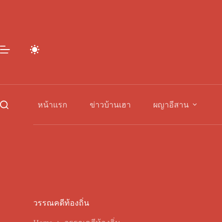
Skip
to
content
หน้าแรก
ข่าวบ้านเฮา
ผญาอีสาน
วรรณคดีท้องถิ่น