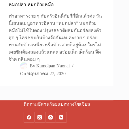
หมกปลา หมกด้วยหม้อ
ทำอาหารง่าย ๆ กับครัวอินดี้กับกีกี้อีกแล้วค่ะ วัน
นี้เสนอเมนูอาหารอีสาน “หมกปลา” หมกด้วย
หม้อไม่ใช้ใบตอง ปรุงรสชาติผสมกันอร่อยลงตัว
สุด ๆ ใครชอบกินบ้างจัดกันเลยค่ะง่าย ๆ อร่อย
ทานกับข้าวเหนียวหรือข้าวสวยก็อยู่ท้อง ใครไม่
เคยชิมต้องลองแล้วแหละ อร่อยเด็ด เผ็ดร้อน จี๊ด
จ๊าด กลิ่นหอม ๆ
By
Kamolpan Naonai
On
พฤษภาคม 27, 2020
ติดตามอีสานร้อยแปดทางโซเชียล