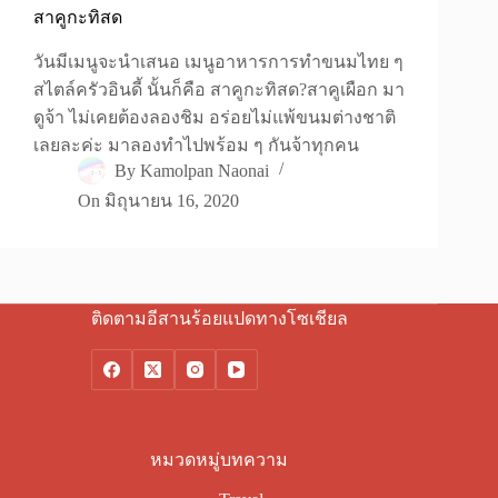
สาคูกะทิสด
วันมีเมนูจะนำเสนอ เมนูอาหารการทำขนมไทย ๆ
สไตล์ครัวอินดี้ นั้นก็คือ สาคูกะทิสด?สาคูเผือก มา
ดูจ้า ไม่เคยต้องลองชิม อร่อยไม่แพ้ขนมต่างชาติ
เลยละค่ะ มาลองทำไปพร้อม ๆ กันจ้าทุกคน
By
Kamolpan Naonai
On
มิถุนายน 16, 2020
ติดตามอีสานร้อยแปดทางโซเชียล
หมวดหมู่บทความ