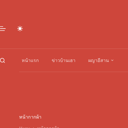
Skip
to
content
หน้าแรก
ข่าวบ้านเฮา
ผญาอีสาน
หน้ากากผ้า