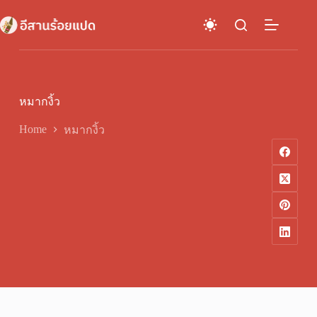
Skip
to
content
หมากงิ้ว
Home
หมากงิ้ว