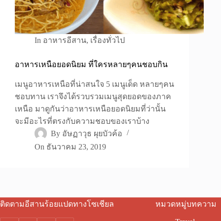
In
อาหารอีสาน
,
เรื่องทั่วไป
อาหารเหนือยอดนิยม ที่ใครหลายๆคนชอบกิน
เมนูอาหารเหนือที่น่าสนใจ 5 เมนูเด็ด หลายๆคน
ชอบทาน เราจึงได้รวบรวมเมนูสุดยอดของภาค
เหนือ มาดูกันว่าอาหารเหนือยอดนิยมที่ว่านั้น
จะมีอะไรที่ตรงกับความชอบของเราบ้าง
By
อัษฏาวุธ ผุยบัวค้อ
On
ธันวาคม 23, 2019
ติดตามอีสานร้อยแปดทางโซเชียล
หมวดหมู่บทความ