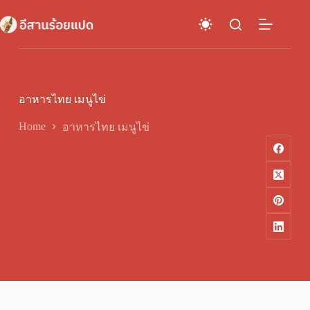
Skip
to
content
อาหารไทย เมนูไข่
Home
อาหารไทย เมนูไข่