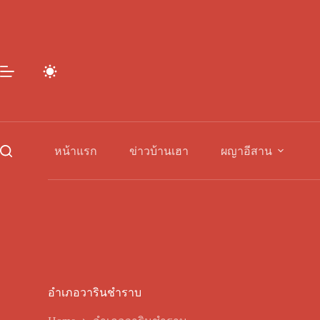
Skip
to
content
หน้าแรก
ข่าวบ้านเฮา
ผญาอีสาน
อำเภอวารินชำราบ