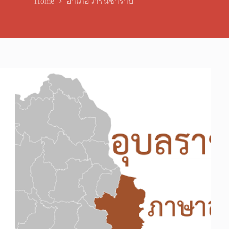
Home
อำเภอวารินชำราบ