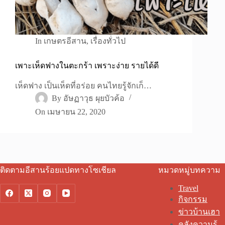
In
เกษตรอีสาน
,
เรื่องทั่วไป
เพาะเห็ดฟางในตะกร้า เพราะง่าย รายได้ดี
เห็ดฟาง เป็นเห็ดที่อร่อย คนไทยรู้จักเก็…
By
อัษฏาวุธ ผุยบัวค้อ
On
เมษายน 22, 2020
ติดตามอีสานร้อยแปดทางโซเชียล
หมวดหมู่บทความ
Travel
กิจกรรม
ข่าวบ้านเฮา
คลังความรู้