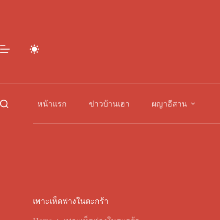
Skip
to
content
หน้าแรก
ข่าวบ้านเฮา
ผญาอีสาน
เพาะเห็ดฟางในตะกร้า