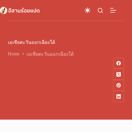
Skip
to
content
เอเชียตะวันออกเฉียงใต้
Home
เอเชียตะวันออกเฉียงใต้