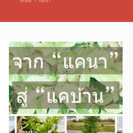
Home
แคป่า