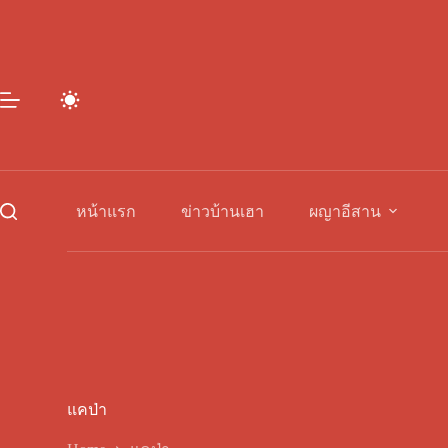
Skip
to
content
หน้าแรก
ข่าวบ้านเฮา
ผญาอีสาน
แคป่า