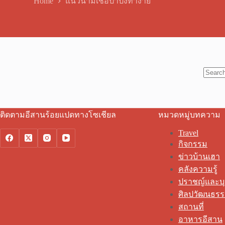
Home
แนวนามเชื้อปาปังทำง่าย
No
results
ติดตามอีสานร้อยแปดทางโซเชียล
หมวดหมู่บทความ
Travel
กิจกรรม
ข่าวบ้านเฮา
คลังความรู้
ปราชญ์และบ
ศิลปวัฒนธร
สถานที่
อาหารอีสาน