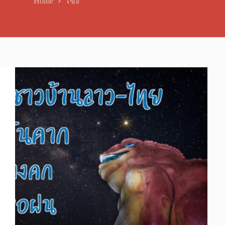
Home
โขง