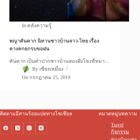
In
คลังความรู้
พญาคันคาก นิทานชาวบ้านลาว-ไทย เรื่อง
คางคกยกรบขอฝน
คันคาก เป็นคำปากชาวบ้านสองฝั่งโขงที่หมา…
By
เซียงเหมี่ยง
On
กรกฎาคม 25, 2019
ติดตามอีสานร้อยแปดทางโซเชียล
หมวดหมู่บทความ
Travel
กิจกรรม
ข่าวบ้านเฮา