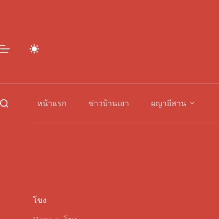
Skip
to
content
หน้าแรก
ข่าวบ้านเฮา
ผญาอีสาน
โขง