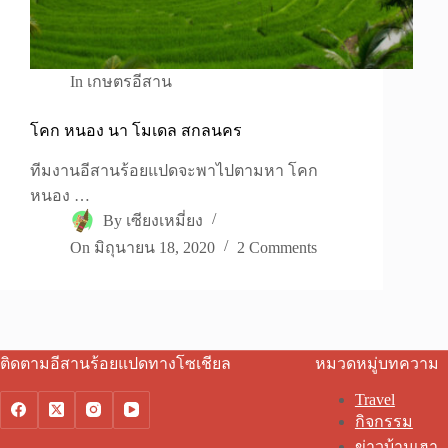
In
เกษตรอีสาน
โคก หนอง นา โมเดล สกลนคร
ทีมงานอีสานร้อยแปดจะพาไปตามหา โคก
หนอง …
By
เซียงเหมี่ยง
On
มิถุนายน 18, 2020
2 Comments
ติดตามอีสานร้อยแปดทางโซเชียล
หมวดหมู่บทความ
Travel
กิจกรรม
ข่าวบ้านเฮา