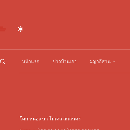
Skip
to
content
หน้าแรก
ข่าวบ้านเฮา
ผญาอีสาน
โคก หนอง นา โมเดล สกลนคร