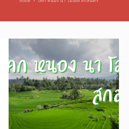
Home
โคก หนอง นา โมเดล สกลนคร