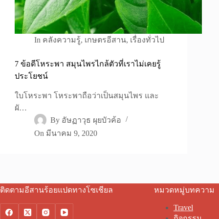
In
คลังความรู้
,
เกษตรอีสาน
,
เรื่องทั่วไป
7 ข้อดีโหระพา สมุนไพรไกล้ตัวที่เราไม่เคยรู้
ประโยชน์
ใบโหระพา โหระพาถือว่าเป็นสมุนไพร และ
ผั…
By
อัษฏาวุธ ผุยบัวค้อ
On
มีนาคม 9, 2020
ติดตามอีสานร้อยแปดทางโซเชียล
หมวดหมู่บทความ
Travel
กิจกรรม