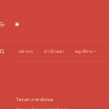
Skip
to
content
หน้าแรก
ข่าวบ้านเฮา
ผญาอีสาน
โหระพา ภาษาอังกฤษ