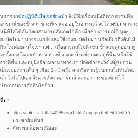
นอกจาก
ข้อปฏิบัติเมื่อเจอช้างป่า
ยังมีอีกเรื่องหนึ่งที่ควรทราบคือ
อารมณ์ของช้างว่า ช้างที่เราเจอ อยู่ในอารมณ์ จะได้เตรียมหาทาง
หนีทีไล่ได้ทัน โดยสามารถสังเกตได้คือ เมื่อช้างอารมณ์ดี หูจะ
สะบัดไปมา หางจะแกว่งและใช้งวงสะบัดไปมา หรือเกี่ยวดึงต้นไม้
กิน ไม่ค่อยสนใจเรา แต่… เมื่ออารมณ์ไม่ดี เช่น ช้างแม่ลูกอ่อน หู
จะตั้งกาง ไม่สะบัดหาง หางชี้ งวงจะนิ่งแข็ง แตะอยู่ที่พื้น หรือใช้
งวงตีพื้น และอยู่นิ่งจ้องมองมาทางเรา ปกติช้างจะวิ่งไล่ผู้รบกวน
เป็นระยะทางสั้น ๆ เพียง 2 – 3 ครั้ง หากวิ่งตามผู้รบกวนไม่ทันก็จะ
เลิกวิ่งไล่ไปเอง จึงควรสังเกตอารมณ์ และอาการของช้างไว้
ประกอบการตัดสินใจด้วย
ที่มา
https://colossal-hill-140986.wp1.shit2.dnp.go.th/th/ข่าว/ข่าว
ประชาสัมพันธ์
ภัทรพล ล็อต มณีอ่อน