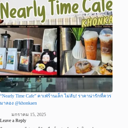
“Nearly Time Cafe” คาเฟ่ร้านเล็ก ไม่ลับ! ราคาน่ารักที่ควร
มาลอง @khonkaen
มกราคม 15, 2025
Leave a Reply