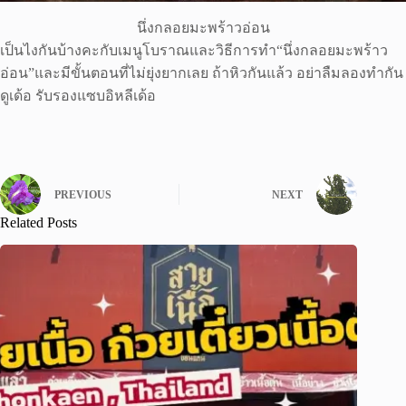
นึ่งกลอยมะพร้าวอ่อน
เป็นไงกันบ้างคะกับเมนูโบราณและวิธีการทำ“นึ่งกลอยมะพร้าว
อ่อน”และมีขั้นตอนที่ไม่ยุ่งยากเลย ถ้าหิวกันแล้ว อย่าลืมลองทำกัน
ดูเด้อ รับรองแซบอิหลีเด้อ
PREVIOUS
NEXT
Related Posts