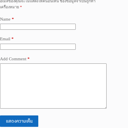
อีเมลของคุณจะไม่แสดงให้คนอื่นเห็น
ช่องข้อมูลจำเป็นถูกทำ
เครื่องหมาย
*
Name
*
Email
*
Add Comment
*
แสดงความเห็น