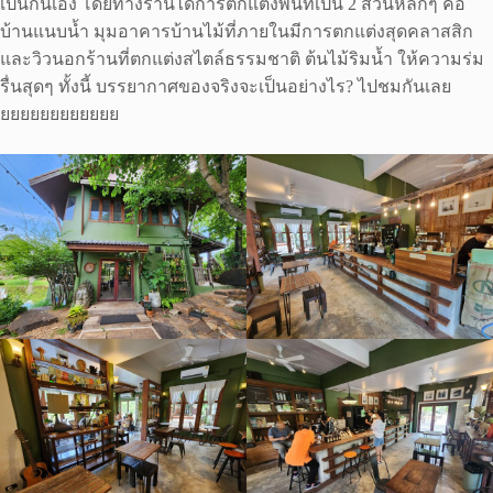
เป็นกันเอง โดยทางร้านได้การตกแต่งพื้นที่เป็น 2 ส่วนหลักๆ คือ
บ้านแนบน้ำ มุมอาคารบ้านไม้ที่ภายในมีการตกแต่งสุดคลาสสิก
และวิวนอกร้านที่ตกแต่งสไตล์ธรรมชาติ ต้นไม้ริมน้ำ ให้ความร่ม
รื่นสุดๆ ทั้งนี้ บรรยากาศของจริงจะเป็นอย่างไร? ไปชมกันเลย
ยยยยยยยยยยยย