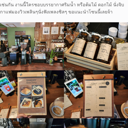
เช่นกัน งานนี้ใครชอบบรรยากาศริมน้ำ หรือต้มไม้ ดอกไม้ นั่งจิบ
กาแฟมองวิวเพลินๆนั่งฟังเพลงชิลๆ ขอแนะนำโซนนี้เลยจ้า