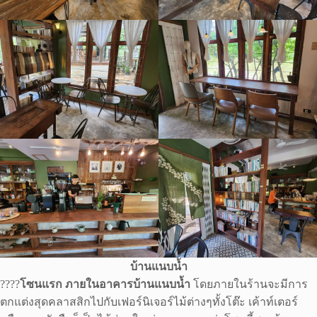
บ้านแนบน้ำ
????
โซนแรก ภายในอาคารบ้านแนบน้ำ
โดยภายในร้านจะมีการ
ตกแต่งสุดคลาสสิกไปกับเฟอร์นิเจอร์ไม้ต่างๆทั้งโต๊ะ เค้าท์เตอร์