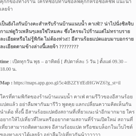
คุกกี้ของทางร้าน ใครที่ชอบทานซอล์ฟคุกกี้หรือช็อคชิพ แนะนำ
เลยจ้า
เป็นยังไงกันบ้างคะสำหรับร้านบ้านแนบน้ำ คาเฟ่!? น่าไปนั่งชิลจิบ
กาแฟดูวิวเพลินๆเลยใช่ไหมคะ ซึ่งใครจะไปร้านแต่ไม่ทราบราย
ละเอียดหรือไม่รู้พิกัด ไม่ต้องห่วง!! อีสานร้อยแปดแอบมาบอกราย
ละเอียดตามข้างล่างนี้เลยจ้า ????????
time
: เปิดทุกวัน พุธ – อาทิตย์ [ สัปดาห์ละ 5 วัน ] ตั้งแต่ 09.30 –
18.00 น.
Map :
https://maps.app.goo.gl/5c4tB2ZYtfEdHGWZ6?g_st=il
ใครที่ตามพิกัดของร้านบ้านแนบน้ำ คาเฟ่ ตามรีวิวของอีสานร้อย
แปดแล้ว อย่าลืมพากันมารีวิว พูดคุย แลกเปลี่ยนความคิดเห็นกัน
นำเด้อ ทั้งนี้ อีสานร้อยแปดยังสถานที่เที่ยวแนะนำอีกมากมาย ใคร
อยากให้ไปเที่ยวที่ไหนหรืออยากตามสถานที่ร้านเปิดใหม่ สถานที่
เที่ยวสามารถติดตามเพจ อีสานร้อยแปด หรือชมบล็อกในเว็บไซต์
ของทางเราได้เลยจ้า อย่าลืมไปเที่ยวกันน้าาาาาา