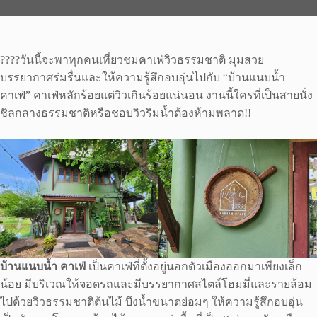
????วันนี้จะพาทุกคนเที่ยวชมคาเฟ่วิวธรรมชาติ มุมสวย
บรรยากาศร่มรื่นและให้ความรู้สึกอบอุ่นไปกับ “บ้านแนบน้ำ
คาเฟ่” คาเฟ่หลักร้อยแต่วิวเกินร้อยแน่นอน งานนี้ใครที่เป็นสายนั่ง
ชิลกลางธรรมชาติหรือชอบวิวริมน้ำต้องห้ามพลาด!!
บ้านแนบน้ำ คาเฟ่
เป็นคาเฟ่ที่ตั้งอยู่นอกตัวเมืองออกมาเพียงเล็ก
น้อย มีบริเวณให้จอดรถและมีบรรยากาศสไตล์โฮมมี่และรายล้อม
ไปด้วยวิวธรรมชาติต้นไม้ บึงน้ำขนาดย่อมๆ ให้ความรู้สึกอบอุ่น