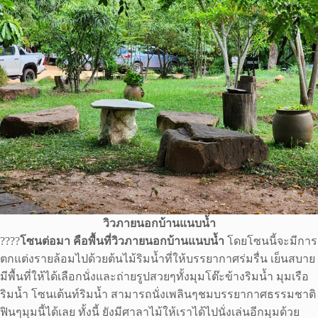
วิวภายนอกบ้านแนบน้ำ
????
โซนต่อมา คือพื้นที่วิวภายนอกบ้านแนบน้ำ
โดยโซนนี้จะมีการ
ตกแต่งรายล้อมไปด้วยต้นไม้ริมน้ำที่ให้บรรยากาศร่มรื่น เย็นสบาย
มีพื้นที่ให้ได้เลือกนั่งและถ่ายรูปสวยๆทั้งมุมโต๊ะข้างริมน้ำ มุมเรือ
ริมน้ำ โซนเต้นท์ริมน้ำ สามารถนั่งเพลินๆชมบรรยากาศธรรมชาติ
ฟินๆมุมนี้ได้เลย ทั้งนี้ ยังมีศาลาไม้ให้เราได้ไปนั่งเล่นอีกมุมด้วย