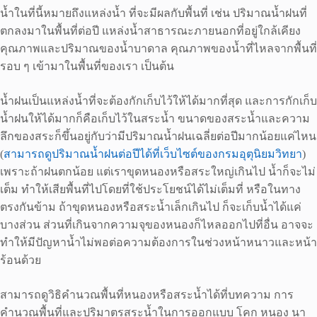
น้ำในที่นี้หมายถึงแหล่งน้ำ ที่จะมีผลกับพื้นที่ เช่น ปริมาณน้ำฝนที่
ตกลงมาในพื้นที่ต่อปี แหล่งน้ำสาธารณะภายนอกที่อยู่ใกล้เคียง
คุณภาพและปริมาณของน้ำบาดาล คุณภาพของน้ำที่ไหลจากพื้นที่
รอบ ๆ เข้ามาในพื้นที่ของเรา เป็นต้น
น้ำฝนเป็นแหล่งน้ำที่จะต้องกักเก็บไว้ให้ได้มากที่สุด และการกักเก็บ
น้ำฝนให้ได้มากก็คือเก็บไว้ในสระน้ำ ขนาดของสระน้ำและความ
ลึกของสระก็ขึ้นอยู่กับว่ามีปริมาณน้ำฝนเฉลี่ยต่อปีมากน้อยแค่ไหน
(
สามารถดูปริมาณน้ำฝนต่อปีได้ที่เว็บไซต์ของกรมอุตุนิยมวิทยา
)
เพราะถ้าฝนตกน้อย แต่เราขุดหนองหรือสระใหญ่เกินไป น้ำก็จะไม่
เต็ม ทำให้เสียพื้นที่ไปโดยที่ใช้ประโยชน์ได้ไม่เต็มที่ หรือในทาง
ตรงกันข้าม ถ้าขุดหนองหรือสระน้ำเล็กเกินไป ก็จะเก็บน้ำได้แค่
บางส่วน ส่วนที่เกินจากความจุของหนองก็ไหลออกไปที่อื่น อาจจะ
ทำให้มีปัญหาน้ำไม่พอต่อความต้องการในช่วงหน้าหนาวและหน้า
ร้อนด้วย
สามารถดูวิธิคำนวณพื้นที่หนองหรือสระน้ำได้ที่บทความ การ
คำนวณพื้นที่และปริมาตรสระน้ำในการออกแบบ โคก หนอง นา