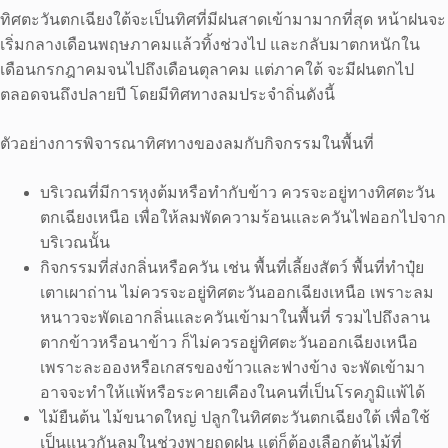
ทิศตะวันตกเฉียงใต้จะเป็นทิศที่มีฝนสาดเข้ามามากที่สุด หน้าฝนจะ
เริ่มกลางเดือนพฤษภาคมแล้วทิ้งช่วงไป และกลับมาตกหนักใน
เดือนกรกฎาคมจนไปถึงเดือนตุลาคม แต่ภาคใต้ จะมีฝนตกไป
ตลอดจนถึงปลายปี โดยมีทิศทางลมประจำถิ่นดังนี้
ตัวอย่างการพิจารณาทิศทางของลมกับกิจกรรมในพื้นที่
บริเวณที่มีการหุงต้มหรือทำกับข้าว ควรจะอยู่ทางทิศตะวัน
ตกเฉียงเหนือ เพื่อให้ลมพัดความร้อนและควันไฟออกไปจาก
บริเวณนั้น
กิจกรรมที่ส่งกลิ่นหรือควัน เช่น พื้นที่เลี้ยงสัตว์ พื้นที่ทำปุ๋ย
เตาเผาถ่าน ไม่ควรจะอยู่ทิศตะวันออกเฉียงเหนือ เพราะลม
หนาวจะพัดเอากลิ่นและควันเข้ามาในพื้นที่ รวมไปถึงลาน
ตากข้าวหรือนาข้าว ก็ไม่ควรอยู่ทิศตะวันออกเฉียงเหนือ
เพราะละอองหรือเกสรของข้าวและฟางข้าง จะพัดเข้ามา
อาจจะทำให้แพ้หรือระคายเคืองในคนที่เป็นโรคภูมิแพ้ได้
ไม้ยืนต้น ไม้ขนาดใหญ่ ปลูกในทิศตะวันตกเฉียงใต้ เพื่อใช้
เป็นแนวกันลมในช่วงพายุฤดูฝน แต่ก็ต้องเลือกต้นไม้ที่