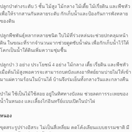
ปลูกป่าต่างระดับ 5 ชั้น ไม้สูง ไม้กลาง ไม้เตี้ย ไม้เรี่ยดิน และพืชหัว
เพื่อให้รากสานกันหลายระดับ กักเก็บน้ำและป้องกันการพังทลาย
ของดิน
ปลูกพืชพันธุ์หลากหลายชนิด ใบไม้ที่ร่วงหล่นจะช่วยปกคลุมหน้า
ดิน ในขณะที่รากจำนวนมากช่วยดูดซับน้ำฝน เพื่อกักเก็บน้ำไว้ใต้
โคกเป็นน้ำใต้ดินเพิ่มความชุ่มชื้น
ปลูกป่า 3 อย่าง ประโยชน์ 4 อย่าง ไม้กลาง เตี้ย เรี่ยดิน และพืชหัว
เมื่อต้นไม้สูงพอควรจะสามารถบดบังแสงอาทิตย์ยามบ่ายไม่ให้เข้า
มาแผ่ความร้อนในบ้านได้ บ้านจึงร่มเย็นทั้งกลางวันและกลางคืน
ป่าไผ่ ใช้เป็นไม้ใช้สอย อยู่ในทิศทางบังลม ช่วยลดการระเหยของ
น้ำในหนอง และเลี้ยงไก่อินทรีย์แบบเปิดในป่าไผ่
หนอง
ขุดสระรูปร่างอิสระ ไม่เป็นสี่เหลี่ยม คดโค้งเลียนแบบธรรมชาติ มี