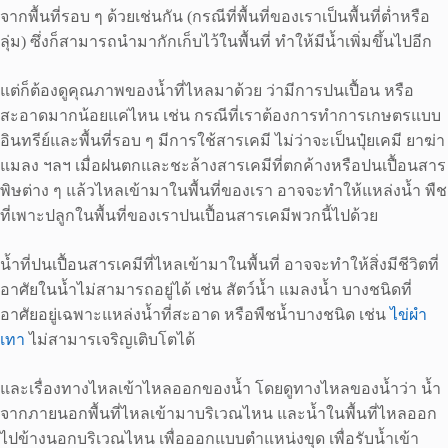
จากพื้นที่รอบ ๆ ด้วยเช่นกัน (กรณีที่พื้นที่ของเราเป็นพื้นที่ต่ำหรือ
ลุ่ม) ซึ่งก็สามารถนำมากักเก็บไว้ในพื้นที่ ทำให้มีน้ำเพิ่มขึ้นไปอีก
แต่ก็ต้องดูคุณภาพของน้ำที่ไหลมาด้วย ว่ามีการปนเปื้อน หรือ
สะอาดมากน้อยแค่ไหน เช่น กรณีที่เราต้องการทำการเกษตรแบบ
อินทรีย์และพื้นที่รอบ ๆ มีการใช้สารเคมี ไม่ว่าจะเป็นปุ๋ยเคมี ยาฆ่า
แมลง ฯลฯ เมื่อฝนตกและชะล้างสารเคมีที่ตกค้างหรือปนเปื้อนสาร
พิษต่าง ๆ แล้วไหลเข้ามาในพื้นที่ของเรา อาจจะทำให้แหล่งน้ำ พืช
ที่เพาะปลูกในพื้นที่ของเราปนเปื้อนสารเคมีพวกนี้ไปด้วย
น้ำที่ปนเปื้อนสารเคมีที่ไหลเข้ามาในพื้นที่ อาจจะทำให้สิ่งมีชีวิตที่
อาศัยในน้ำไม่สามารถอยู่ได้ เช่น สัตว์น้ำ แมลงน้ำ บางชนิดที่
อาศัยอยู่เฉพาะแหล่งน้ำที่สะอาด หรือพืชน้ำบางชนิด เช่น
ไข่ผำ
เทา
ไม่สามารเจริญเติบโตได้
และเรื่องทางไหลเข้าไหลออกของน้ำ โดยดูทางไหลของน้ำว่า น้ำ
จากภายนอกพื้นที่ไหลเข้ามาบริเวณไหน และน้ำในพื้นที่ไหลออก
ไปข้างนอกบริเวณไหน เพื่อออกแบบตำแหน่งขุด เพื่อรับน้ำเข้า