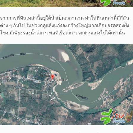
จากการที่หินเหล่านี้อยู่ใต้น้ำเป็นเวลานาน ทำให้หินเหล่านี้มีสีสัน
ต่าง ๆ กันไป ในช่วงฤดูแล้งแก่งจะกว้างใหญ่มากเกือบจรดสองฝั่ง
โขง มีเพียงร่องน้ำเล็ก ๆ พอที่เรือเล็ก ๆ จะผ่านแก่งไปได้เท่านั้น