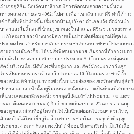
อำเภอสุคิริน จังหวัดนราธิวาส มีการตัดถนนสายความมั่นคง
(ทางหลวงหมายเลข 4062) ไปตามเทือกเขาสันกาลาคีรี ทำให้การ
เข้าถึงพื้นที่ป่าง่ายขึ้น เริ่มจากบ้านบูเก๊ะตา อำเภอแว้ง ตัดผ่านป่า
บาลาและไปสิ้นสุดที่ บ้านภูเขาทองในอำเภอสุคิริน รวมระยะทาง
18 กิโลเมตร สองข้างทางมีสภาพเป็นป่าดงดิบที่สมบูรณ์ที่สุดใน
ประเทศไทย สำหรับการศึกษาธรรมชาติที่นี่เพียงขับรถไปตามถนน
สายความมั่นคงก็จะได้ชมสิ่งพิเศษมากมาย เริ่มจากที่ทำการเขตฯ
เป็นต้นไป ห่างจากสำนักงานมาประมาณ 5 กิโลเมตร จะมีจุดชม
สัตว์ บริเวณนี้จะมีต้นไทรขึ้นอยู่มาก และสัตว์มักจะมาหากินลูก
ไทรเป็นอาหาร ตรงเข้ามาอีกประมาณ 10 กิโลเมตร จะพบที่ตั้ง
ของหน่วยพิทักษ์ภูเขาทองซึ่งเป็นหน่วยย่อยของเขตรักษาพันธุ์สัตว์
ป่าฮาลา-บาลา ซึ่งตั้งอยู่ริมถนนสายดังกล่าว จะเป็นทำเลที่สามารถ
เห็นทะเลหมอกอีกจุดหนึ่ง จากจุดนี้เดินเข้าไปประมาณ 100 เมตร
จะพบ ต้นสมพง (กระพง) ยักษ์ ขนาดเส้นรอบวง 25 เมตร ความสูง
ของพูพอน (ส่วนที่อยู่โคนต้นไม้เป็นปีกแผ่ออกไปรอบๆ ส่วนใหญ่
มักจะเป็นไม้ใหญ่ที่อยู่ริมน้ำ เพราะจะช่วยในการพยุงลำต้น) สูง
ประมาณ 4 เมตร ต้นสมพงเป็นไม้ที่ชอบขึ้นตามริมน้ำ เป็นไม้เนื้อ
อ่อนใช้ทำไม้จิ้มฟัน หรือไม้ขีด สองข้างทางจะได้เห็นพันธุ์ไม้ต่างๆ