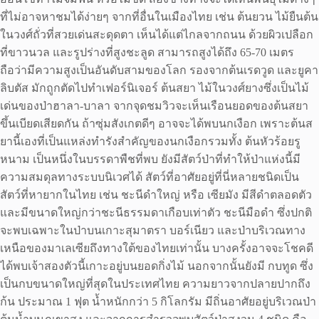
ที่ไม่อาจหาชมได้ง่ายๆ จากที่อื่นในเมืองไทย เช่น ต้นยวน ไม้ยืนต้น
ในวงศ์ถั่วที่สวยเด่นสะดุดตา เห็นได้แต่ไกลจากถนน ด้วยผิวเปลือก
ที่ขาวนวล และรูปร่างที่สูงชะลูด สามารถสูงได้ถึง 65-70 เมตร
ถือว่ามีความสูงเป็นอันดับสามของโลก รองจากต้นเรดวูด และยูคา
ลิบตัส มักถูกตัดไปทำเฟอร์นิเจอร์ ต้นสยา ไม้ในวงศ์ยางซึ่งเป็นไม้
เด่นของป่าฮาลา-บาลา จากจุดชมวิวจะเห็นเรือนยอดของต้นสยา
ขึ้นเบียดเสียดกัน ถ้าซุ่มสังเกตดีๆ อาจจะได้พบนกเงือก เพราะต้นส
ยานี้เองที่เป็นแหล่งทำรังสำคัญของนกเงือกรวมทั้ง ต้นหัวร้อยรู
หนาม เป็นหนึ่งในบรรดาพืชที่พบ ยังมีสัตว์ป่าที่ทำให้ป่าแห่งนี้มี
ความสมดุลทางระบบนิเวศได้ สัตว์ที่อาศัยอยู่ที่นี่หลายชนิดเป็น
สัตว์ที่หายากในไทย เช่น ชะนีดำใหญ่ หรือ เซียมัง มีสีดำตลอดตัว
และมีขนาดใหญ่กว่าชะนีธรรมดาเกือบเท่าตัว ชะนีมือดำ ซึ่งปกติ
จะพบเฉพาะในป่าบนเกาะสุมาตรา บอร์เนียว และป่าบริเวณทาง
เหนือของมาเลเซียถึงทางใต้ของไทยเท่านั้น บางครั้งอาจจะโชคดี
ได้พบเจ้าสองตัวนี้เกาะอยู่บนยอดกิ่งไม้ นอกจากนั้นยังมี กบทูด ซึ่ง
เป็นกบขนาดใหญ่ที่สุดในประเทศไทย ความยาวจากปลายปากถึง
ก้น ประมาณ 1 ฟุต น้ำหนักกว่า 5 กิโลกรัม มีถิ่นอาศัยอยู่บริเวณป่า