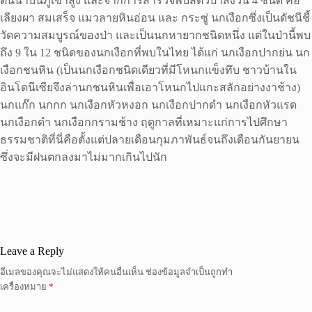
ต้นน้ำบนภูเขาสูง และจากการสำรวจพบสัตว์ป่าสงวน 4 ชนิด คือ
เลียงผา สมเสร็จ แมวลายหินอ่อน และ กระซู่ นกเงือกซึ่งเป็นดัชนีชี้
วัดความสมบูรณ์ของป่า และเป็นนกหายากชนิดหนึ่ง แต่ในป่านี้พบ
ถึง 9 ใน 12 ชนิดของนกเงือกที่พบในไทย ได้แก่ นกเงือกปากย่น นก
เงือกชนหิน (เป็นนกเงือกชนิดเดียวที่มีโหนกแข็งทึบ ชาวบ้านใน
อินโดนีเซียจึงล่านกชนหินเพื่อเอาโหนกไปแกะสลักอย่างงาช้าง)
นกแก๊ก นกกก นกเงือกหัวหงอก นกเงือกปากดำ นกเงือกหัวแรด
นกเงือกดำ นกเงือกกรามช้าง ฤดูกาลที่เหมาะแก่การไปศึกษา
ธรรมชาติที่นี่คือตั้งแต่ปลายเดือนกุมภาพันธ์จนถึงเดือนกันยายน
ซึ่งจะมีฝนตกลงมาไม่มากเกินไปนัก
Leave a Reply
อีเมลของคุณจะไม่แสดงให้คนอื่นเห็น
ช่องข้อมูลจำเป็นถูกทำ
เครื่องหมาย
*