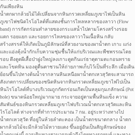
กันเพียงหิน
น้ำตกผากล้วยไม้ได้เปลี่ยนจากหินกรวดเหลี่ยมภูเขาไฟเป็นหิน
ภูเขาไฟชนิดไรโอไลต์ที่แสดงชั้นการไหลหลากของลาวา (Flow
band) การกัดกร่อนทำลายของกระแสน้ำไปตามโครงสร้างรอย
แตก รอยแยก และรอยการไหลของลาวาในเนื้อหิน กลับ
สร้างสรรค์ให้เกิดเป็นภูมิลักษณ์ที่สวยงามของผาน้ำตก เกาะ แก่ง
และแอ่งคุ้งน้ำกักเก็บความชุ่มชื้นให้แก่บริเวณและพืชพรรณโดย
รอบ ดึงดูดผีเสื้อป่าฝูงใหญ่ลงเกาะดูดกินแร่ธาตุตามตะกอนทราย
และโขดหิน มองดูตื่นตาชวนให้ถ่ายภาพเก็บไว้เป็นที่ระลึก เมื่อเดิน
ย้อนขึ้นไปทางต้นน้ำจากลานหินเหนือผาน้ำตกเหวสุวัตจะสามารถ
สังเกตการเปลี่ยนของชนิดหินจากหินกรวดเหลี่ยมภูเขาไฟไปเป็น
หินไรโอไลต์ที่บางบริเวณถูกกัดกร่อนเกิดเป็นหลุมกุมภลักษณ์ (Pot
hole) ขนาดน้อยใหญ่มากมาย กระจายอยู่ตามพื้นหินแข็ง ความ
สัมพันธ์ของหินกรวดเหลี่ยมภูเขาไฟบริเวณน้ำตกเหวสุวัตและหิน
ไรโอไลต์ ห่างจากที่ทำการประมาณ 7 กม. อยู่ระหว่างทางไป
น้ำตกเหวสุวัต ที่อยู่ในห้วยลำตะคอง เป็นน้ำตกขนาดกลาง น้ำตก
ผากล้วยไม้จะมีกล้วยไม้หวายแดง ขึ้นอยู่อันเป็นสัญลักษณ์ของ
น้ำตกแห่งนี้ การเดินทางสามารถเข้าถึงโดยทางรถยนต์ และทาง