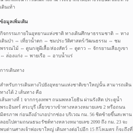
เดินเท้า
ข้อมูลเพิ่มเติม
กิจกรรมภายในอุทยานแห่งชาติ ทางเดินศึกษาธรรมชาติ ⇔ ทาง
เดินป่า ⇔ เที่ยวน้ำตก ⇔ ชมประวัติศาสตร์/วัฒนธรรม ⇔ ชม
พรรณไม้ ⇔ ดูนก/ดูผีเสื้อ/ส่องสัตว์ ⇔ ดูดาว ⇔ จักรยานเสือภูเขา
⇔ ล่่องแก่ง ⇔ พายเรือ ⇔ อาบน้ำแร่
การเดินทาง
สำหรับการเดินทางไปยังอุทยานแห่งชาติเขาใหญ่นั้น สามารถเดิน
ทางได้ 2 เส้นทาง คือ
เส้นทางที่ 1 จากกรุงเทพฯ ถนนพหลโยธิน ผ่านรังสิต ประตูน้ำ
พระอินทร์ สระบุรี เลี้ยวขวาเข้าทางหลวงหมายเลข 2 หรือถนน
มิตรภาพ ก่อนถึงอำเภอปากช่อง บริเวณ กม. 56 ชิดซ้ายขึ้นสะพาน
ลอยไปตามถนนธนะรัชต์ทางหลวงหมายเลข 2090 ถึง กม. 23 จะ
พบด่านศาลเจ้าพ่อเขาใหญ่ เดินทางต่อไปอีก 15 กิโลเมตร ก็จะถึงที่