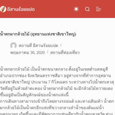
Skip
to
content
น้ำตกผากล้วยไม้ (อุทยานแห่งชาติเขาใหญ่)
สถานที่ อีสานร้อยแปด
พฤษภาคม 30, 2020
สถานที่ท่องเที่ยว
น้ำตกผากล้วยไม้ เป็นน้ำตกขนาดกลาง ตั้งอยู่ในเขตตำบลหมูสี
อำเภอปากช่อง จังหวัดนครราชสีมา อยู่ห่างจากที่ทำการอุทยาน
แห่งชาติเขาใหญ่ ประมาณ 7 กิโลเมตร ระหว่างทางไปน้ำตกเหวสุ
วัตที่อยู่ในห้วยลำตะคอง น้ำตกผากล้วยไม้ จะมีกล้วยไม้หวายแดง
ขึ้นอยู่อันเป็นสัญลักษณ์ของน้ำตกแห่งนี้
การเดินทางสามารถเข้าถึงโดยทางรถยนต์ และทางเดินเท้า น้ำตก
ผากล้วยไม้เป็นน้ำตกอีกแห่งที่ขวางกลางลำน้ำของต้นแม่น้ำ
นครนายก เกิดขึ้นและมีพัฒนาการเช่นเดียวกับน้ำตกเหวสุวัต ต่าง