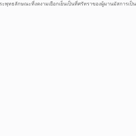
ระพุทธลักษณะที่งดงามเยือกเย็นเป็นที่ศรัทราของผู้มานมัสการเป็น