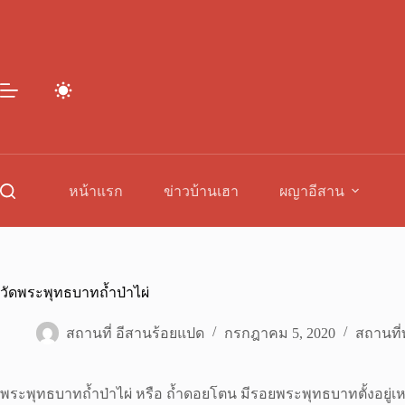
Skip
to
content
หน้าแรก
ข่าวบ้านเฮา
ผญาอีสาน
วัดพระพุทธบาทถ้ำป่าไผ่
สถานที่ อีสานร้อยแปด
กรกฎาคม 5, 2020
สถานที่ท
พระพุทธบาทถ้ำป่าไผ่ หรือ ถ้ำดอยโตน มีรอยพระพุทธบาทตั้งอยู