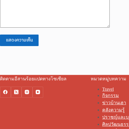
แสดงความเห็น
ติดตามอีสานร้อยแปดทางโซเชียล
หมวดหมู่บทความ
Travel
กิจกรรม
ข่าวบ้านเฮา
คลังความรู้
ปราชญ์และบ
ศิลปวัฒนธร