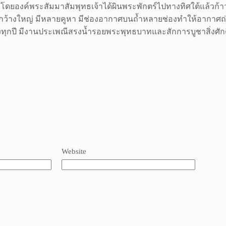
โดยองค์พระสัมมาสัมพุทธเจ้าได้ผินพระพักตร์ไปทางทิศใต้แล้วก
กว้างใหญ่ มีหลายคูหา มีช่องอากาศบนถ้ำหลายช่องทำให้อากาศถ่
ทุกปี มีงานประเพณีสรงน้ำรอยพระพุทธบาทและสักการบูชาสิ่งศักดิ์
Website