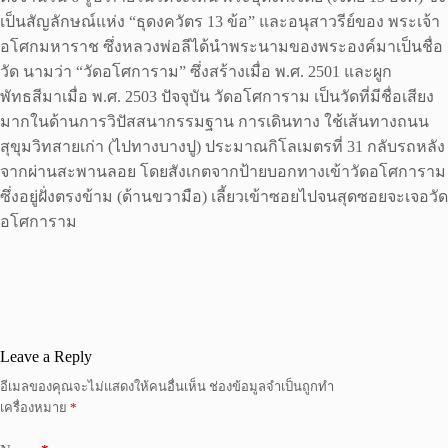
เป็นสัญลักษณ์แห่ง “ธุดงควัตร 13 ข้อ” และอนุสาวรีย์ของ พระเจ้า
อโศกมหาราช ซึ่งหลวงพ่อลีได้นำพระนามของพระองค์มาเป็นชื่อ
วัด นามว่า “วัดอโศการาม” ซึ่งสร้างเมื่อ พ.ศ. 2501 และผูก
พัทธสีมาเมื่อ พ.ศ. 2503 ปัจจุบัน วัดอโศการาม เป็นวัดที่มีชื่อเสียง
มากในด้านการวิปัสสนากรรมฐาน การเดินทาง ใช้เส้นทางถนน
สุขุมวิทสายเก่า (ไปทางบางปู) ประมาณกิโลเมตรที่ 31 กลับรถหลัง
จากผ่านสะพานลอย โดยสังเกตจากป้ายบอกทางเข้าวัดอโศการาม
ซึ่งอยู่ฝั่งตรงข้าม (ด้านขวามือ) เลี้ยวเข้าซอยไปจนสุดซอยจะเจอวัด
อโศการาม
Leave a Reply
อีเมลของคุณจะไม่แสดงให้คนอื่นเห็น
ช่องข้อมูลจำเป็นถูกทำ
เครื่องหมาย
*