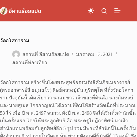
Skip
to
content
วัดอโศการาม
สถานที่ อีสานร้อยแปด
มกราคม 13, 2021
สถานที่ท่องเที่ยว
วัดอโศการาม สร้างขึ้นโดยพระสุทธิธรรมรังสีคัมภีรเมธาจารย์
(พระอาจารย์ลี ธมฺมธโร) ศิษย์หลวงปู่มั่น ภูริทตฺโต ที่ตั้งวัดอโศกา
รามปัจจุบันนี้ เดิมเรียกว่า นาแม่ขาว เจ้าของที่ดินคือ นางกิมหงษ์
และนายสุเมธ ไกรกาญจน์ ได้ถวายที่ดินให้สร้างวัดเนื้อที่ประมาณ
53 ไร่ เมื่อ ปี พ.ศ. 2497 จนกระทั่งปี พ.ศ. 2498 จึงได้เริ่มตั้งสำนักขึ้น
เป็นครั้งแรก โดยให้พระลูกศิษย์ คือ พระครูใบฎีกาทัศน์ มาเฝ้า
สำนักแทนพร้อมกับลูกศิษย์อีก 5 รูป รวมมีพระที่สำนักนี้ในครั้งเริ่ม
ตั้งจำนวน 6 รูป ภายในวัดจะเห็น พระธุตังคเจดีย์ (เจดีย์ 13 องค์) ซึ่ง