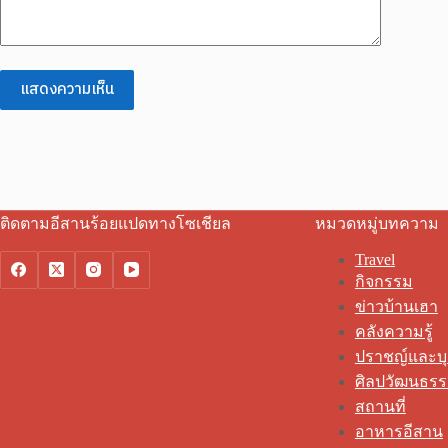
แสดงความเห็น
ติดตามอีสานร้อยแปดทางโซเชียล
หมวดหมู่บทความ
Travel
กิจกรรม
ข่าวบ้านเฮา
คลังความรู้
ปราชญ์และบ
ศิลปวัฒนธร
สถานที่
อาหารอีสาน