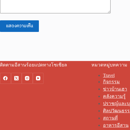
แสดงความเห็น
ติดตามอีสานร้อยแปดทางโซเชียล
หมวดหมู่บทความ
Travel
กิจกรรม
ข่าวบ้านเฮา
คลังความรู้
ปราชญ์และบ
ศิลปวัฒนธร
สถานที่
อาหารอีสาน