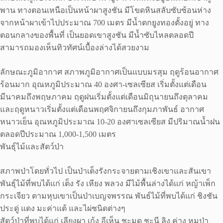
พาน ทางตอนเหนือเป็นหน้าผาสูงชัน มีโขดหินสลับซับซ้อนห่าง
จากหน้าผาเข้าไปประมาณ 700 เมตร มีน้ำตกยูงทองตั้งอยู่ ทาง
ตอนกลางของพื้นที่ เป็นยอดเขาสูงชัน มีน้ำซับไหลตลอดปี
สามารถมองเห็นทิวทัศน์เบื้องล่างได้สวยงาม
ลักษณะภูมิอากาศ สภาพภูมิอากาศเป็นแบบมรสุม ฤดูร้อนอากาศ
ร้อนมาก อุณหภูมิประมาณ 40 องศา-เซลเซียส เริ่มตั้งแต่เดือน
มีนาคมถึงพฤษภาคม ฤดูฝนเริ่มตั้งแต่เดือนมิถุนายนถึงตุลาคม
และฤดูหนาวเริ่มตั้งแต่เดือนพฤศจิกายนถึงกุมภาพันธ์ อากาศ
หนาวเย็น อุณหภูมิประมาณ 10-20 องศาเซลเซียส มีปริมาณน้ำฝน
ตลอดปีประมาณ 1,000-1,500 เมตร
พันธุ์ไม้และสัตว์ป่า
สภาพป่าโดยทั่วไป เป็นป่าเต็งรังกระจายตามเชิงเขาและสันเขา
พันธุ์ไม้ที่พบได้แก่ เต็ง รัง เหียง พลวง มีไม้พื้นล่างได้แก่ หญ้าเพ็ก
กระเจียว ตามหุบเขาเป็นป่าเบญจพรรณ พันธ์ไม้ที่พบได้แก่ ชิงชัน
ประดู่ แดง มะค่าแต้ และไผ่ชนิดต่างๆ
สัตว์ป่าที่พบได้แก่ เลียงผา เก้ง อีเห็น ชะมด ชะนี ลิง ค่าง หมูป่า