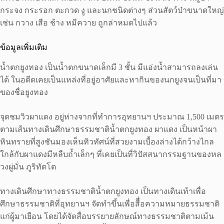
กระจง กระรอก ตะกวด งู และนกชนิดต่างๆ ส่วนสัตว์ป่าขนาดใหญ่
เช่น กวาง เสือ ช้าง หมีควาย ถูกล่าหมดไปแล้ว
ข้อมูลเพิ่มเติม
น้ำตกยูงทอง เป็นน้ำตกขนาดเล็กมี 3 ชั้น มีแอ่งน้ำสามารถลงเล่น
ได้ ในอดีดเคยเป็นแหล่งที่อยู่อาศัยและหากินของนกยูงจนเป็นที่มา
ของชื่อยูงทอง
จุดชมวิวผาแดง อยู่ห่างจากที่ทำการอุทยานฯ ประมาณ 1,500 เมตร
ตามเส้นทางเดินศึกษาธรรมชาติน้ำตกยูงทอง ผาแดง เป็นหน้าผา
หินทรายที่สูงชันมองเห็นทิวทัศน์ที่สวยงามเบื้องล่างได้กว้างไกล
ใกล้กับผาแดงมีหลืบถ้ำเล็กๆ ที่เคยเป็นที่วิปัสสนากรรมฐานของหล
วงผู่มั่น ภูริทัตโต
ทางเดินศึกษาทางธรรมชาติน้ำตกยูงทอง เป็นทางเดินเท้าเพื่อ
ศึกษาธรรมชาติที่อุทยานฯ จัดทำขึ้นเพื่อสืื่อความหมายธรรมชาติ
แก่ผู้มาเยือน โดยได้จัดสื่อบรรยายลักษณ์ทางธรรมชาติตามเม้น