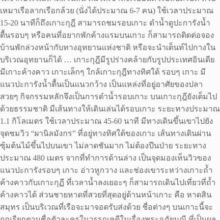
เหมาเรือลากเรือกล้วย (นั่งได้ประมาณ 6-7 คน) ใช้เวลาประมาณ
15-20 นาทีก็ถึงเกาะกุฎี สามารถชมรอบเกาะ ดำน้ำดูปะการังน้ำ
ตื้นรอบๆ หรือคนที่อยากพักค้างแรมบนเกาะ ก็สามารถติดต่อจอง
บ้านพักล่วงหน้ากับทางอุทยานแห่งชาติ หรือจะนำเต็นท์ไปกางใน
บริเวณอุทยานก็ได้ … เกาะกุฎีมีรูปร่างคล้ายกับรูปประเทศอินเดีย
มีเกาะค้างคาว เกาะเล็กๆ ใกล้เกาะกุฎีทางทิศใต้ รอบๆ เกาะ มี
แนวปะการังน้ำตื้นเป็นแนวกว้าง เป็นแหล่งที่อยู่อาศัยของปลา
สวยๆ กิจกรรมหลักจึงเป็นการดำน้ำรอบเกาะ บนเกาะกุฎียังเต็มไป
ด้วยธรรมชาติ มีเส้นทางให้เดินเล่นได้รอบเกาะ ระยะทางประมาณ
1.1 กิโลเมตร ใช้เวลาประมาณ 45-60 นาที มีทางเดินขึ้นเขาไปยัง
จุดชมวิว “ผานิลมังกร” ที่อยู่ทางทิศใต้ของเกาะ เส้นทางเดินผ่าน
ซุ้มต้นไม้ขึ้นไปบนเขา ไม่ลาดชันมาก ไม่ต้องปีนป่าย ระยะทาง
ประมาณ 480 เมตร จากที่ทำการด้านล่าง เป็นจุดมองเห็นวิวของ
แนวปะการังรอบๆ เกาะ อ่าวหูกวาง และช่องเขาระหว่างเกาะถ้ำ
ค้างคาวกับเกาะกุฏี ที่เวลาน้ำลงเยอะๆ ก็สามารถเดินไปเที่ยวที่ถ้ำ
ค้างคาวได้ ส่วนชายหาดที่สวยที่สุดอยู่ด้านหน้าเกาะ คือ หาดสิน
สมุทร เป็นบริเวณที่เรือจะมาจอดรับส่งด้วย ชื่อต่างๆ บนเกาะนี้จะ
ถูกเรียกตามชื่อตัวละครในวรรณคดีในเรื่องพระอภัยมณี ที่เป็นผล