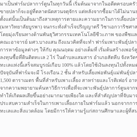
มาเป็นฟาร์มปลาการ์ตูนในทุกวันนี้ เริ่มต้นมาจากในอดีตครอบครั
ขายปลาก็จะอยู่ที่ตลาดนัดสวนจตุจักร แต่หลังจากซื้อมาได้ไม่นา
ตั้งแต่นั้นเป็นต้นมาถึงสาเหตุการตายและความยากในการเลี้ยงป
(มหาวิทยาลัยบูรพา) จนกระทั่งสำเร็จปริญญาตรี วิชาเอกวาริชศาสต
โดยมุ่งเรียนทางด้านพันธุวิศวกรรมเทคโนโลยีชีวะภาพ ของพืชและ
คณะอาจารย์ มศว.บางแสน ถึงแนวคิดที่จะทำ ฟาร์มเพาะพันธุ์ปล
การหาข้อมูลต่างๆ ให้กับ คุณนฤดม อย่างเต็มที่ เริ่มต้นสร้างเพอร
ลงทุนซื้อที่ดินติดทะเล 2 ไร่ ในตำบลแสมสาร อำเภอสัตหีบ จังหวัด
ทะเลแห่งนี้เสร็จสมบูรณ์เกือบ 100% แล้วโดยใช้เงินลงทุนไปทั้งหม
ปัจจุบันที่ฟาร์มจะมี โรงเรือน 2 ชั้น สำหรับเลี้ยงพ่อพันธุ์แม่พันธ
1,500 ตาราเมตร พื้นที่สำหรับเพาะเลี้ยง สาหร่ายและโรติเฟอ
จากความพยายามค้นหาวิธีการเพื่อที่จะเพาะพันธุ์ปลาการ์ตูนจากฟา
ทำให้เกิดผลเสียขึ้นอย่างมากมายเพียงใด และที่สำคัญปลาที่จับม
ประสบความสำเร็จในการเพาะเลี้ยงภายในฟาร์มแล้ว นอกจากการจัดจำ
ทะเลและสิ่งแวดล้อม โดยมีการให้ความรู้แก่สถานศึกษาและผู้ที่สน