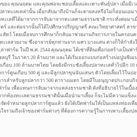
วของ คุณนฤดม และคุณพ่อจะชอบเลี้ยงและเพาะพันธุ์ปลา เมื่อมีเว
นปลาทะเลเหล่านั้น เมื่อกลับมาถึงบ้านก็จะตายลงหรือไม่ก็อ่อนแอ
ลาทะเลที่ได้มาจากการจับมาจากทะเลตามธรรมชาติ กระทั่งต่อมาเม
ร์ และต่อจากนั้นก็ได้ไปศึกษาปริญญาตรี คณะวิทยาศาสตร์ สาขาจุล
สัตว์ โดยเมื่อจบการศึกษาก็กลับมาช่วยงานกิจการภายในครอบครัว 
าทะเลสวยงาม ซึ่งอาจารย์ทุกท่านจาก มศว.บางแสน ต่างก็ให้กำล
์คูล่าฟาร์ม ในปี พ.ศ. 2544 คุณนฤดม ได้เช่าที่ดินเพื่อก่อสร้างเป
ชลบุรี ในราคา 20 ล้านบาท และได้เริ่มออกแบบก่อสร้างบ่อปูนซิเมนต
ดเกือบ 100 ล้านบาทไทย โดยยังมีกระชังเลี้ยงปลาทะเลทั่วไปอีก 10
ุ์ปลาการ์ตูนเกือบ 500 คู่ และมีลูกปลาขุนนับแสนๆ ตัวโดยเลี้ยงไว้ใน
ร์ อาหารสำหรับลูกปลากว่า 500 ตารางเมตร โดยมีใบอนุญาตประกอ
ร์ม เพื่อแทนการจับมาจากแหล่งธรรมชาติ ดังที่อธิบายไว้ในเบื้อง
าจากท้องทะเลตามธรรมชาตินั้นเมื่อนำมาเลี้ยง ก็จะไม่มีความแข็
หน่ายลูกปลาการ์ตูนแล้ว ยังได้เปิดฟาร์มให้เป็นแหล่งท่องเที่ยว
ใจรวมถึงเจ้าของฟาร์มต่างๆ ที่ต้องการความรู้ในการเพาะเลี้ยงปล