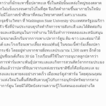
ลาว่างก็มักจะหาซื้อปลาทะเล ซึ่งในสมัยนั้นแหล่งใหญ่ของตลาด
มากไม่แข็งแรงจนตายไปในที่สุด จึงเกิดคำถามขึ้นมาภายในใจนับ
ื่อมีโอกาสเข้าศึกษาที่คณะวิทยาศาสตร์ มศว.บางแสน
ชีวะวิทยา ที่ Washington State University ประเทศสหรัฐอเมริกา
ซึ่งที่บ้านประกอบธุรกิจทำกิจการขายสังกะสี และได้ติดต่อกับ
ังใจและสนับสนุนในการทำงาน ให้เริ่มทำการทดลองและสนับสนุน
็นฟาร์มขนาดเล็กเริ่มจากการเพาะปลาการ์ตูน ส้ม-ขาว และต่อมาได้
์ และโรงเรือนเพาะเลี้ยง พ่อแม่พันธุ์ ในขณะนี้ฟาร์มเลี้ยงปลา
 กระชัง โดยอยู่ห่างจากชายฝั่งทะเลประมาณ 1,500 เมตร อีกด้วย
บ่อปูนซีเมนต์เกือบ 30 บ่อ โรงเรือนที่ใช้ในการอนุบาลลูกปลากว่า
บกิจการฟาร์มเพาะพันธุ์ปลาทะเลและกิจการสวนสัตว์จากกรมประมง
ต้นแล้วว่าปลาที่จับมาจากแหล่งธรรมชาติซึ่งก็คือท้องทะเล จะ
งแรงและจะตายลงอย่างรวดเร็ว เมื่อเพอร์คูล่าฟาร์ม โดยคุณนฤดม
แห่งใหม่ในพื้นที่สัตหีบควบคู่ไปกับการอนุรักษ์ทรัพยากรทาง
าการ์ตูน โดยมิได้ปิดบังสงวนความรู้ไว้แค่ตนเองแต่อย่างใด