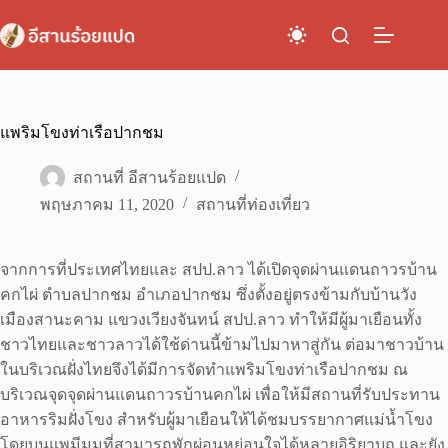
Skip
to
content
แพริมโขงท่าเรือปากชม
สถานที่ อีสานร้อยแปด
พฤษภาคม 11, 2020
สถานที่ท่องเที่ยว
จากการที่ประเทศไทยและ สปป.ลาว ได้เปิดจุดผ่านแดนถาวรบ้าน
คกไผ่ ตำบลปากชม อำเภอปากชม ซึ่งตั้งอยู่ตรงข้ามกับบ้านวัง
เมืองสานะคาม แขวงเวียงจันทน์ สปป.ลาว ทำให้มีผู้มาเยือนทั้ง
ชาวไทยและชาวลาวได้ใช้ด่านนี้ข้ามไปมาหาสู่กัน ต่อมาชาวบ้าน
ในบริเวณฝั่งไทยจึงได้มีการจัดทำแพริมโขงท่าเรือปากชม ณ
บริเวณจุดจุดผ่านแดนถาวรบ้านคกไผ่ เพื่อให้มีสถานที่รับประทาน
อาหารริมฝั่งโขง สำหรับผู้มาเยือนให้ได้ชมบรรยากาศแม่น้ำโขง
โดยบนแพมีมุมที่สามารถพักผ่อนหย่อนใจได้หลายอิริยาบถ และยัง