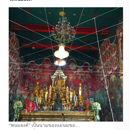
“พนมยงค์” เป็นนามของแม่นมขอ…