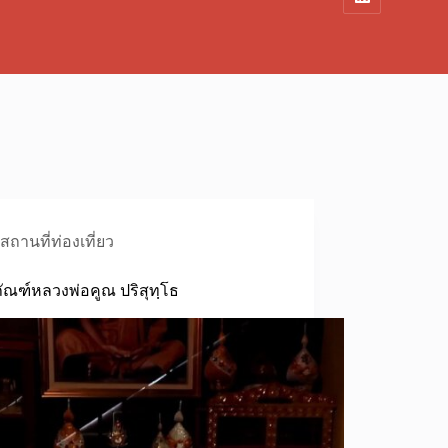
สถานที่ท่องเที่ยว
ภัณฑ์หลวงพ่อคูณ ปริสุทฺโธ