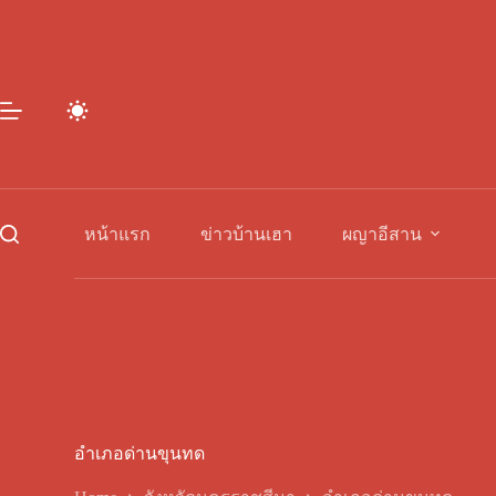
Skip
to
content
หน้าแรก
ข่าวบ้านเฮา
ผญาอีสาน
อำเภอด่านขุนทด