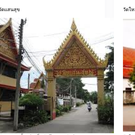
วัดแสนสุข
วัดใ