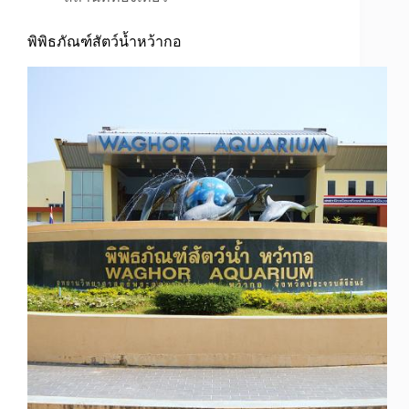
พิพิธภัณฑ์สัตว์น้ำหว้ากอ