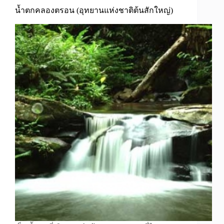
น้ำตกคลองตรอน (อุทยานแห่งชาติต้นสักใหญ่)