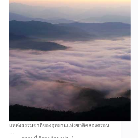
แหล่งธรรมชาติของอุทยานแห่งชาติคลองตรอน
…