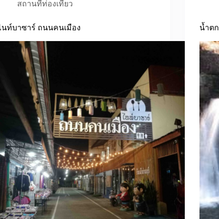
สถานที่ท่องเที่ยว
ไนท์บาซาร์ ถนนคนเมือง
น้ำตก