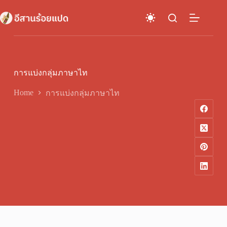
Skip
to
content
การแบ่งกลุ่มภาษาไท
Home
การแบ่งกลุ่มภาษาไท