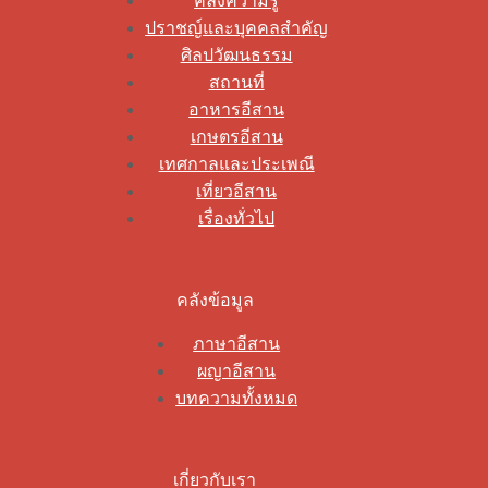
คลังความรู้
ปราชญ์และบุคคลสำคัญ
ศิลปวัฒนธรรม
สถานที่
อาหารอีสาน
เกษตรอีสาน
เทศกาลและประเพณี
เที่ยวอีสาน
เรื่องทั่วไป
คลังข้อมูล
ภาษาอีสาน
ผญาอีสาน
บทความทั้งหมด
เกี่ยวกับเรา