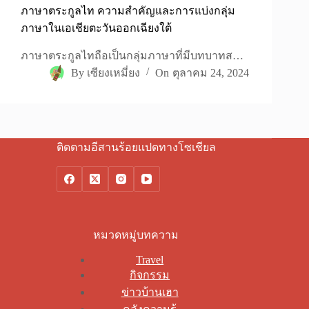
ภาษาตระกูลไท ความสำคัญและการแบ่งกลุ่ม
ภาษาในเอเชียตะวันออกเฉียงใต้
ภาษาตระกูลไทถือเป็นกลุ่มภาษาที่มีบทบาทส…
By
เซียงเหมี่ยง
On
ตุลาคม 24, 2024
ติดตามอีสานร้อยแปดทางโซเชียล
หมวดหมู่บทความ
Travel
กิจกรรม
ข่าวบ้านเฮา