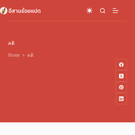
Skip
to
content
คติ
Home
คติ