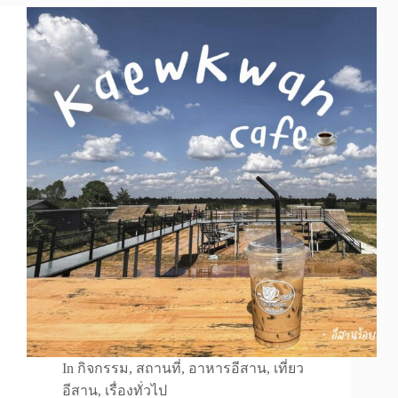
In
กิจกรรม
,
สถานที่
,
อาหารอีสาน
,
เที่ยว
อีสาน
,
เรื่องทั่วไป