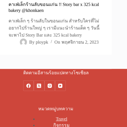
คาเฟ่เล็กร้านลับขอนแก่น !! Story bar x 325 kcal
bakery @khonkaen
คาเฟ่เล็ก ๆ ร้านลับในขอนแก่น สำหรับใครที่ไม่
อยากไปร้านใหญ่ ๆ เรามีแนะนำร้านเด็ด ๆ วันนี้
จะพาไป Story Bar และ 325 kcal bakery
By
ploypk
On
พฤศจิกายน 2, 2023
ติดตามอีสานร้อยแปดทางโซเชียล
หมวดหมู่บทความ
Travel
กิจกรรม