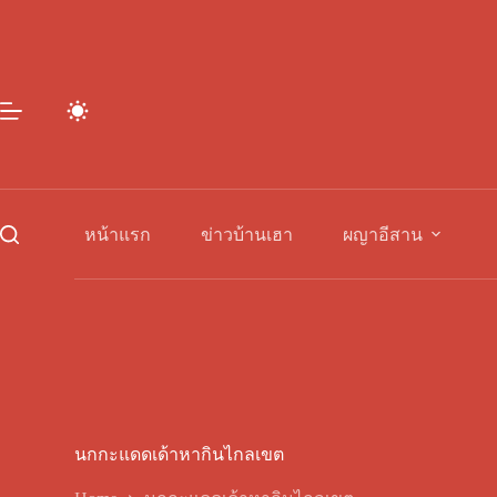
Skip
to
content
หน้าแรก
ข่าวบ้านเฮา
ผญาอีสาน
นกกะแดดเด้าหากินไกลเขต