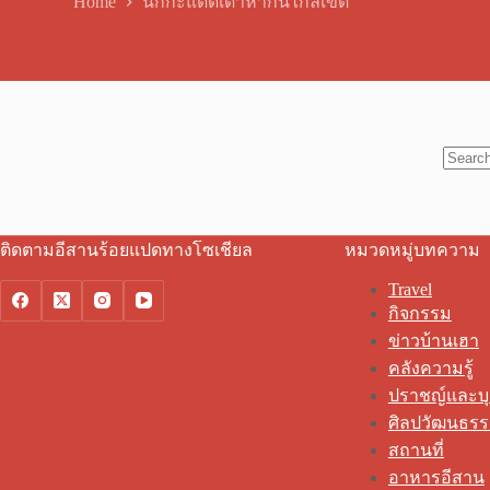
Home
นกกะแดดเด้าหากินไกลเขต
No
results
ติดตามอีสานร้อยแปดทางโซเชียล
หมวดหมู่บทความ
Travel
กิจกรรม
ข่าวบ้านเฮา
คลังความรู้
ปราชญ์และบ
ศิลปวัฒนธร
สถานที่
อาหารอีสาน