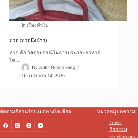
In
เรื่องทั่วไป
หวด (หวดนึ่งข้าว)
หวด คือ วัสดุอุปกรณ์ในการประกอบอาหาร
ใช…
By
Alitta Boonrueang
On
เมษายน 14, 2020
ติดตามอีสานร้อยแปดทางโซเชียล
หมวดหมู่บทความ
Travel
กิจกรรม
ข่าวบ้านเฮา