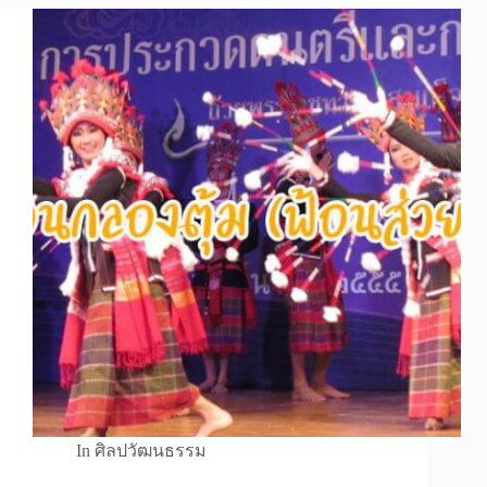
In
ศิลปวัฒนธรรม