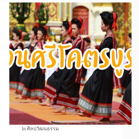
In
ศิลปวัฒนธรรม