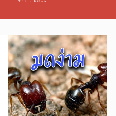
Home
มดแง่ม