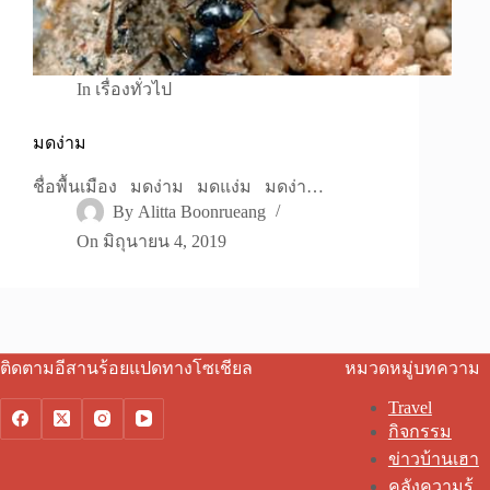
In
เรื่องทั่วไป
มดง่าม
ชื่อพื้นเมือง มดง่าม มดแง่ม มดง่า…
By
Alitta Boonrueang
On
มิถุนายน 4, 2019
ติดตามอีสานร้อยแปดทางโซเชียล
หมวดหมู่บทความ
Travel
กิจกรรม
ข่าวบ้านเฮา
คลังความรู้