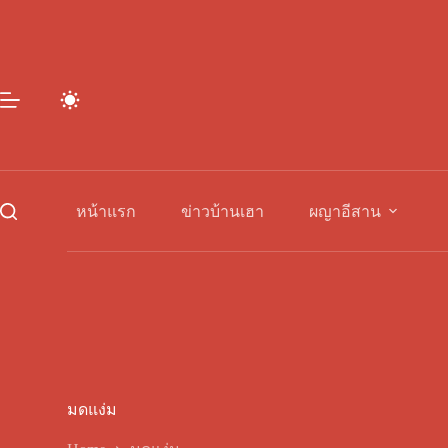
Skip
to
content
หน้าแรก
ข่าวบ้านเฮา
ผญาอีสาน
มดแง่ม