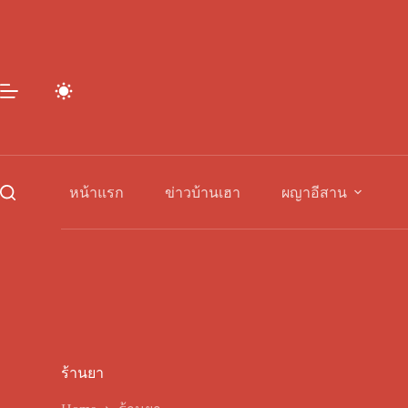
Skip
to
content
หน้าแรก
ข่าวบ้านเฮา
ผญาอีสาน
ร้านยา